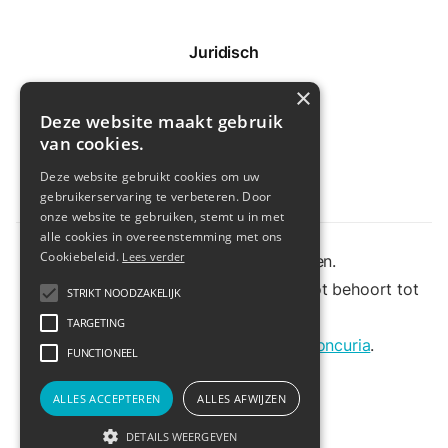
Juridisch
×
Disclaimer
Deze website maakt gebruik
Privacybeleid
van cookies.
Cookiebeleid
Deze website gebruikt cookies om uw
gebruikerservaring te verbeteren. Door
onze website te gebruiken, stemt u in met
alle cookies in overeenstemming met ons
Cookiebeleid.
Lees verder
© Alle rechten voorbehouden.
Vrije Basisschool Sancta Maria Aarschot behoort tot
STRIKT NOODZAKELIJK
scholengroep
Arcadia
.
TARGETING
Ontwerp en ontwikkeling door
Concuria
.
FUNCTIONEEL
ALLES ACCEPTEREN
ALLES AFWIJZEN
DETAILS WEERGEVEN