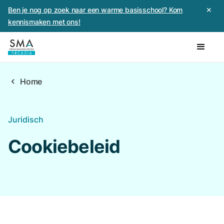
Ben je nog op zoek naar een warme basisschool? Kom
✕
kennismaken met ons!
chevron_left
Home
Juridisch
Cookiebeleid